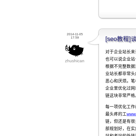
2014-11-05
[seo教
17:59
对于企业站长来
也可以说企业站
zhushican
根据不完整数据
业站长都非常头
恶心和厌烦。笔
企业里优化过网
链这块非常严格
每一项优化工作
最头疼的工
www.
链，但还是有很
部规划好，在实
站和老站的外链