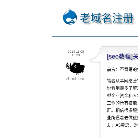
老域名注册
2014-11-05
[seo教
18:59
前言：不管写的
zhushican
笔者从事网络营
说看到很多了解
型企业资金和人
工作的所有技能
群。相信很多服
业所逼着去做这
友：A5黄忠，