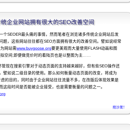
程]传统企业网站拥有很大的SEO改善空间
一个SEOER最头痛的事情，然而笔者在浏览诸多传统企业网站后发
问题，这些网站往往都在SEO方面拥有很大的改善空间。譬如说经常
认为网站需
www.buygoose.org
要更美观而大量使用FLASH动画和图
虚拟空间;即便做竞价时的着陆页也是以整图为主……
尽管现在搜索引擎对于动态页面的支持越来越好，但有些SEO操作还
，譬如说二级目录的使用。那么如何衡量动态页面的改变，将成为
不考虑的目的，同时由于企业网站往往流量不多，在改版后体现效果是
而这段时间是否能被企业接受，也是需要衡量的问题之一。
org
抢沙发！