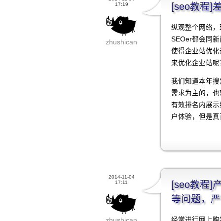
[seo教程
17:19
纵观整个网络，
SEOer都会
zhushican
使得企业站优化
来优化企业站呢
我们知道本年搜
需求为主的，也
有效排名内展示
户体验，但是真
2014-11-04
[seo教
17:11
等问题，严
经常进行网上购
zhushican