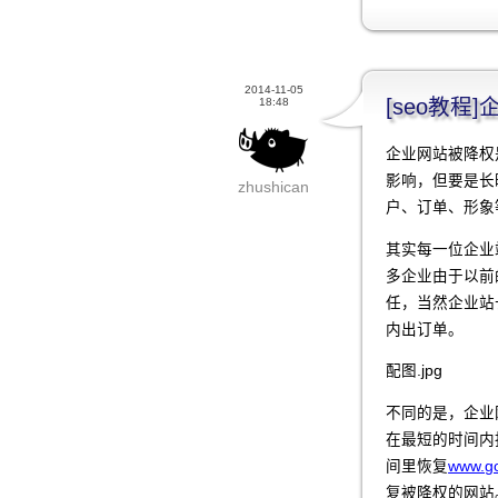
2014-11-05
[seo教
18:48
企业网站被降权
影响，但要是长
zhushican
户、订单、形象
其实每一位企业
多企业由于以前
任，当然企业站
内出订单。
配图.jpg
不同的是，企业
在最短的时间内
间里恢复
www.go
复被降权的网站