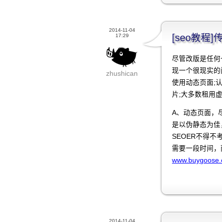
2014-11-04
[seo教
17:29
尽管改版是任何
现一个很现实的
zhushican
使用动态页面;
片;大多数租用
A、动态页面，
是以伪静态为佳
SEOER不得
需要一段时间，
www.buygoose.
2014-11-04