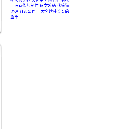
上海宣传片制作
软文发稿
代练猫
源码
背调公司
十大名牌建议买的
鱼竿