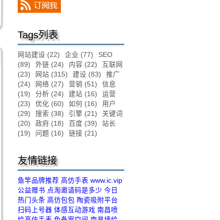
Tags列表
网站建设
(22)
企业
(77)
SEO
(89)
外链
(24)
内容
(22)
互联网
(23)
网站
(315)
建设
(83)
推广
(24)
网络
(27)
营销
(51)
信息
(19)
分析
(24)
建站
(16)
运营
(23)
优化
(60)
如何
(16)
用户
(29)
搜索
(38)
引擎
(21)
关键词
(20)
政府
(18)
百度
(39)
站长
(19)
问题
(16)
链接
(21)
友情链接
鱼竿品牌推荐
高仿手表
www.ic.vip
公益赠书
点淘邀请码是多少
今日
热门头条
高仿包包
陶瓷吸附平台
扫码上号器
体感互动游戏
南昌喷
绘
高仿手表
免备案空间
南昌墙绘