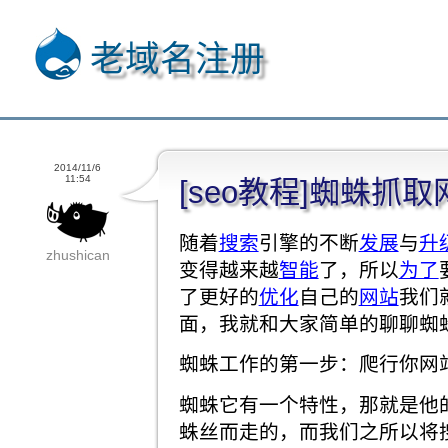
老域名注册
2014/11/6
11:54
[seo教程]蜘蛛抓
随着
搜索
引擎的不断
发展
与
升
zhushican
变得越来越
智能
了，所以
为了
了更好的
优化
自己的
网站
我们
面，我就和大家简单的聊聊蜘
蜘蛛工作的第一步：爬行你网
蜘蛛它有一个特性，那就是他
蛛丝而走的，而我们之所以将