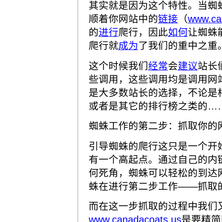
其实就是因为这个特性。当蜘
顺着你网站中的
链接
（
www.ca
的
进行
爬行，因此
如何
让蜘蛛
爬行就
成为
了我们的重中之重
这个时候我们
经常
会
建议
站长
些调用，这些调用均是调用网
是大多数站长的选择，不论是
或者是其它的排行榜之类的…
蜘蛛工作的第二步：抓取你的
引导蜘蛛的爬行这只是一个开
有一个高起点。通过自己的内
何死角，蜘蛛可以轻松的到达
蛛在进行第二步工作——抓取
而在这一步抓取的过程中我们
www.canadacoats.us
是要精简