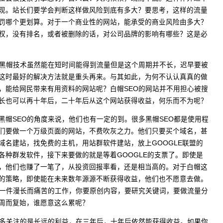
现。站长们要学会判断这样做风险到底有多大？要思考，这样的流量
罚哪个更划算。对于一个商业性的网站，能承受的商业风险由多大？
权，没有排名，或者被删除的话，对公司品牌的影响有哪些？这是必
用黑帽技术虽然能在短时间能得到流量但是这个周期并不长，迟早要被
这时最好的解决方法就是重头再来。与其如此，为何不认认真真的做
，能给网民带来有用资料的网站呢？白帽SEO的网站并不用担心被搜
长也可以再十年后，二十年后从这个网站获得收益，何乐而不为呢？
黑帽SEO的角度来说，他们也有一定的到。很多黑帽SEO都是使用程
们要做一个万级页面的网站，不费吹灰之力。他们只要买个域名，甚
域名建站，找免费的主机，用站群软件建站，放上GOOGLE联盟的
各种群发软件，接下来要做的就是等着GOOGLE的支票了。即使是
，他们也赚了一笔了，从投资回报率看，还是相当高的。对于白帽这
的策略，即使能在未来数年源源不断获得收益，他们也不愿意去做。
是一件漫长而痛苦的工作，你要原创内容，要研究关键词，要做流量分
周而复始，谁愿意这么累呢？
更多关注的是长远的利益，在三年后，十年后依然能获得收益。如果你