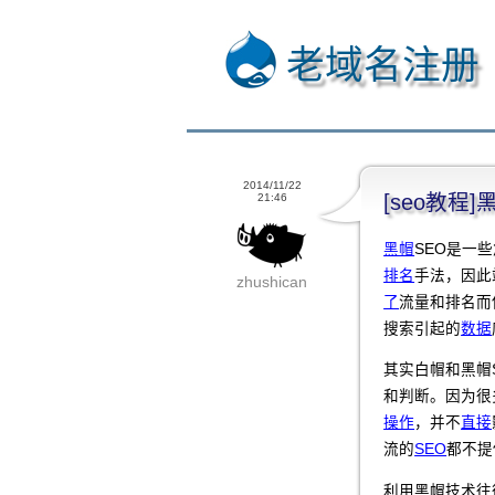
老域名注册
2014/11/22
[seo教程
21:46
黑帽
SEO是一
排名
手法，因此
zhushican
了
流量和排名而
搜索引起的
数据
其实白帽和黑帽
和判断。因为很
操作
，并不
直接
流的
SEO
都不提
利用黑帽技术往