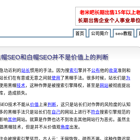
首页
公司简介
seo教程
]黑帽SEO和白帽SEO并不是价值上的判断
些急功近利的
站长
惯用的手法。因为搜
索引
擎并不
公布
他的
收录
准则和
站长们在有意或无意之间就
使用
了黑帽手法。很多时候，站长们是
为
使用黑帽
技术
，这种作弊是被搜索引擎降权，甚至是
网站
被彻底提出
库，造成损失。
SEO技术不能从
价值
上来
判断
，这只是站长们对作弊的风险度的认知
多的黑帽手法只是站长们在
自己
的网站上进行不
符合
搜索引擎规范的
影响
其他
网站。就算是作弊也达不到攻击其他网站行为恶劣。虽然主
倡黑帽技术，但是并不从价值观
角度
出发。
往会被搜索引擎惩罚，古人云：天网恢恢，疏而不漏。这种作弊迟早