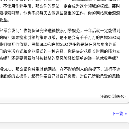
，不使用作弊手段，那么你的网站一定会成为这个领域的权威。那时
赖搜索引擎，你也不必每天去做这些繁重的工作，你的网站就会源源
收益。
体经常会发问：你能保证完全遵循搜索引擎规范，十年后就一定能得到
站吗？如果搜索引擎的策略改版，是不是会有千千万万的白帽SEO网
我们抛开价值观，黑帽SEO和白帽SEO更多的是站在风险角度判断
己的生活方式和企业模式的一种选择。你是决定花费长时间的精力去
站呢？还是要冒着随时被封杀的高风险轻松简单的赚一笔就收手呢？
帽SEO，那么请你尊重其他网站，在不影响别人的前提下，进行不违
律底线的去操作，起码你要自己对自己负责，对自己所能承受的风险
评论(0) 浏览(
40
)
下一篇 »