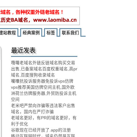
建站教程
经典案例
标签
联系我们
最近发表
囕囖老域名外链反链域名购买交易
出售,已备案域名百度权重域名,高pr
域名,百度搜狗收录域名
囒囔抗投诉服务器免投诉vps仿牌
vps推荐美国仿牌空间主机,国外欧
洲荷兰仿牌服务器,外贸防投诉主机
空间
老米吧严禁向诈骗等违法客户出售
域名，国内在严打诈骗
老域名更好，有PR的域名更好，有
利于优化
谷歌现在已经开放了.app的注册
移动互联网时代，域名仍然是互联