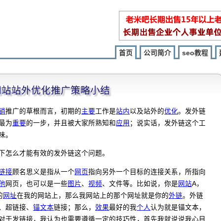
首页
公司简介
seo教程
程]网站站外优化推广策略小结
销
推广的草根而言，初期的
主要
工作是
站内
以及站外的
优化
。发外链
最为
重要
的一步，并且被大家所熟知和
应用
；说实话，发外链这个工
味。
下怎么才能有效的发外链这个问题。
链接
顾名思义是指从一个
网页
指向另外一个目标的连接关系，所指向
他
网页，也可以是一些
图片
、
视频
、文件等。比如说，你是
网站
A，
的
网址
在我的网站上，那么我网站上的那个网址就是你的
外链
。外链
、超链接、
锚文本
链接；那么，
效果
最好的我
个人
认为就是锚文本，
对于发链接，我认为也需要遵循一定的技巧性，首先我就说说我心目