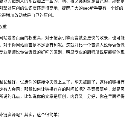
要以为把别人的东西加上一些的、地、得之类的就是自己的，那都是
引擎对原创的认识度还是很高地，提醒广大的seo新手要有一个好的
要觉得稍加改动就是自己的原创。
权重
网站或者页面的权重高，对于搜索引擎而言就会更快的收录，也可能
。对于你网站而言是不是更有利呢。这就好比一个普通人说你做饭做
专业厨师说你做饭做的好吃的区别，明显专业的厨师所说更能够体现
越长越好，试想你的链接今天做上去了，明天被删了，这样的链接有
定有人会问：那我如何让链接存在的时间长呢？答案很简单，就是灵
所说的几点，比如说你的文章是原创，内容又十分好，你在里面插得
外链资源呢？其实，这个很简单；