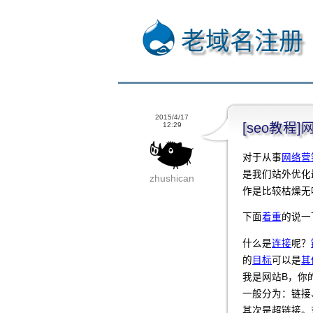
老域名注册
2015/4/17
[seo教
12:29
对于从事
网络营
是我们站外优化
zhushican
作是比较枯燥无
下面
着重
的说一
什么是
连接
呢？
的
目标
可以是
其
我是网站B，你
一般分为：链接
其次是超链接。