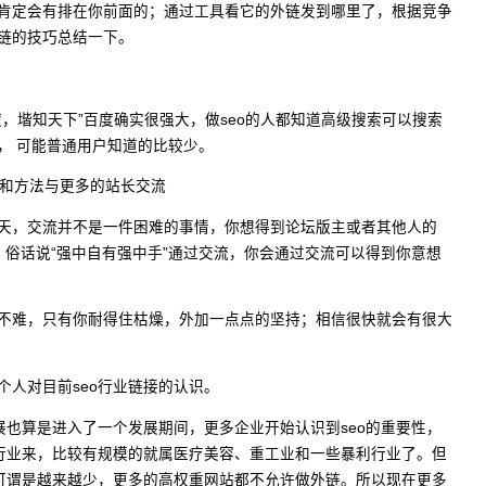
肯定会有排在你前面的；通过工具看它的外链发到哪里了，根据竞争
链的技巧总结一下。
度，堦知天下”百度确实很强大，做seo的人都知道高级搜索可以搜索
， 可能普通用户知道的比较少。
渠道和方法与更多的站长交流
天，交流并不是一件困难的事情，你想得到论坛版主或者其他人的
，俗话说“强中自有强中手”通过交流，你会通过交流可以得到你意想
不难，只有你耐得住枯燥，外加一点点的坚持；相信很快就会有很大
个人对目前seo行业链接的认识。
发展也算是进入了一个发展期间，更多企业开始认识到seo的重要性，
o行业来，比较有规模的就属医疗美容、重工业和一些暴利行业了。但
源可谓是越来越少，更多的高权重网站都不允许做外链。所以现在更多