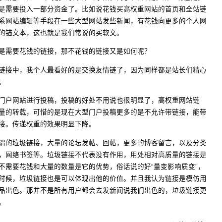
是需要投入一部分资金了。比如说花钱买高权重网站的首页和全站链
系网站编辑等手段在一些大型网站发些新闻，有花钱向更多的个人网
的锚文本，这也就是我们常说的买软文。
是需要花钱的链接，那不花钱的链接又是如何呢？
链接中，我个人最看好的是交换友情链了，因为同样都是站长们精心
。
门户网站进行投稿，投稿的好处不用说也很明显了，高权重网站链
量的转载，可惜的是现在大型门户投稿更多的是不允许带链接，能带
接。传递权重的效果明显下降。
谓的垃圾链接，大量的论坛发帖、回帖，更多的博客留言，以及分类
，网络书签等。垃圾链接不代表没有作用，用处相对高质量的链接是
不需要花钱和大量的数量是它的优势，俗话说的好“量变影响质变”，
时候，垃圾链接也是可以体现出他的价值。并且我认为链接是模仿用
品出色。那并不是所有用户都会去发新闻说我们出色的，垃圾链接更
。