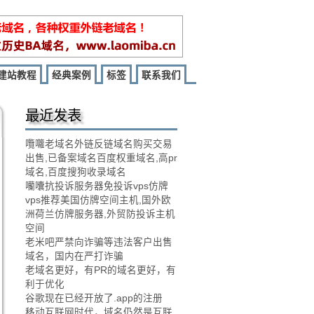
建站教程
经典案例
标签
联系我们
最近发表
囕囖老域名外链反链域名购买交易
出售,已备案域名百度权重域名,高pr
域名,百度搜狗收录域名
囒囔抗投诉服务器免投诉vps仿牌
vps推荐美国仿牌空间主机,国外欧
洲荷兰仿牌服务器,外贸防投诉主机
空间
老米吧严禁向诈骗等违法客户出售
域名，国内在严打诈骗
老域名更好，有PR的域名更好，有
利于优化
谷歌现在已经开放了.app的注册
移动互联网时代，域名仍然是互联