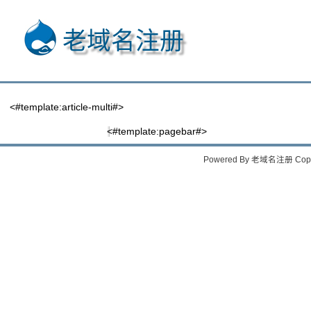
老域名注册
<#template:article-multi#>
<#template:pagebar#>
Powered By
老域名注册
Copy