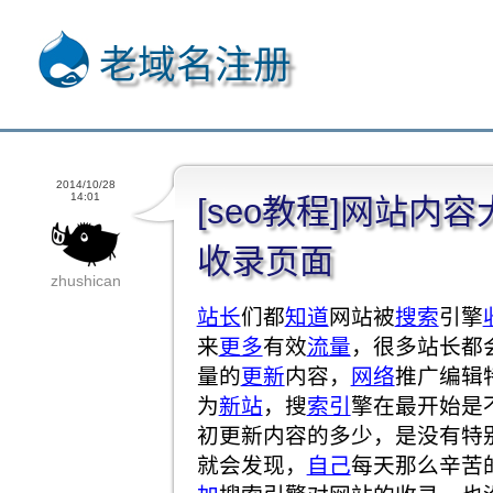
老域名注册
2014/10/28
14:01
[seo教程]网站内
收录页面
zhushican
站长
们都
知道
网站被
搜索
引擎
来
更多
有效
流量
，很多站长都
量的
更新
内容，
网络
推广编辑
为
新站
，搜
索引
擎在最开始是
初更新内容的多少，是没有特
就会发现，
自己
每天那么辛苦