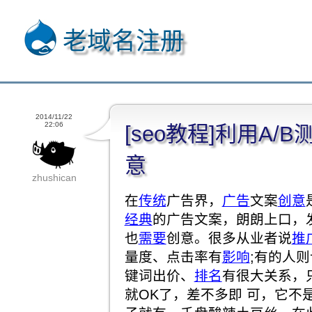
老域名注册
2014/11/22
22:06
[seo教程]利用A
意
zhushican
在
传统
广告界，
广告
文案
创意
经典
的广告文案，朗朗上口，
也
需要
创意。很多从业者说
推
量度、点击率有
影响
;有的人
键词出价、
排名
有很大关系，
就OK了，差不多即 可，它不