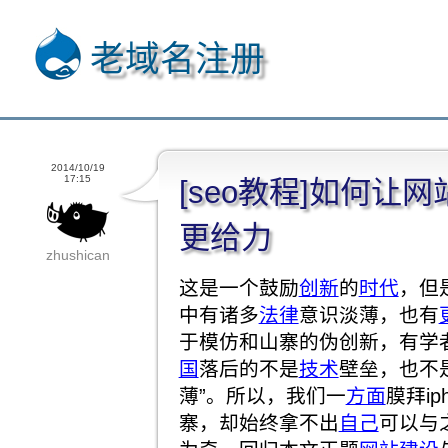
老域名注册
2014/10/19
17:15
[seo教程]如何让
更给力
zhushican
这是一个鼓励
创新
的
时代
，但
中有诸多
法律
意识淡薄，也有
于模仿和山寨的伪创新，有学
国
落后的不是
技术
壁垒，也不
薄”。所以，我们一
方面
膜拜i
寨，却始终拿不出
自己
可以与