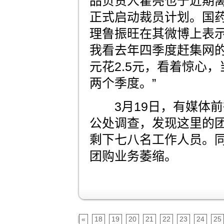
品负责人霍亮也于近期离
正式启动裁员计划。国
理鲁振旺在其微博上表示
我看去年四季度赶集网
元花2.5元，看着惊心
两个季度。”
3月19日，有媒体前
公处调查，发现这里的
剩下七八名工作人员。
团购业务萎缩。
«
18
19
20
21
22
23
24
25