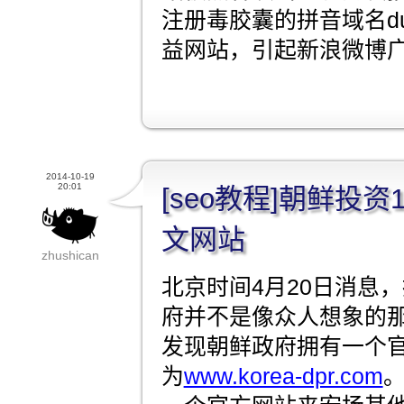
注册毒胶囊的拼音域名duji
益网站，引起新浪微博
2014-10-19
20:01
[seo教程]朝鲜投
文网站
zhushican
北京时间4月20日消息，
府并不是像众人想象的
发现朝鲜政府拥有一个
为
www.korea-dpr.com