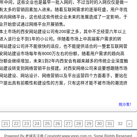
0年中间，这些企业也是最早一批入网的，不过当时的入网仅仅是做一
有太多的营销因素加入进来。随着互联网需求的逐渐旺盛，用户寻找
转向网络平台，这也给这些传统企业未来的发展造成了一定影响，于
业开始尝试通过网络平台开展销售。
本土市场的西安网站建设公司有200家之多，其中不乏经营六年以上
进入该行业不到1年的小公司。伴随着市场上中高端客户需求的转
网站建设公司并不能很快的适应，也不能提供适合的一整套互联网营
安网站建设市场每年有8000万左右的份额，随着用户需求的趋向高
份额会继续增加，未来1到2年内西安会有越来越多的传统企业深度触
站建设转变到网络营销平台搭建。对西安网络公司来说要想跟随市场
网站建设、网站设计、网络营销以及平台运营四个方面着手，要站在
户提出具有前瞻性和建设性的方案，只有这样才能不被市场的潮流挤
抢沙发！
21
22
23
24
25
26
27
28
29
30
31
32
»
Powered By
老域名注册
Copyright www.yqgg.com.cn. Some Rights Reserved.