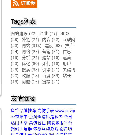
Tags列表
网站建设
(22)
企业
(77)
SEO
(89)
外链
(24)
内容
(22)
互联网
(23)
网站
(315)
建设
(83)
推广
(24)
网络
(27)
营销
(51)
信息
(19)
分析
(24)
建站
(16)
运营
(23)
优化
(60)
如何
(16)
用户
(29)
搜索
(38)
引擎
(21)
关键词
(20)
政府
(18)
百度
(39)
站长
(19)
问题
(16)
链接
(21)
友情链接
鱼竿品牌推荐
高仿手表
www.ic.vip
公益赠书
点淘邀请码是多少
今日
热门头条
高仿包包
陶瓷吸附平台
扫码上号器
体感互动游戏
南昌喷
绘
高仿手表
免备案空间
南昌墙绘