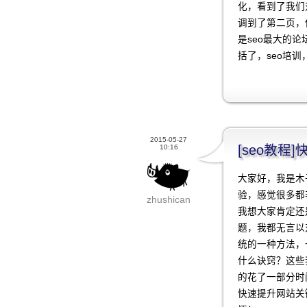
化，看到了我们对
调到了第二页，
是seo最大的
括了，seo培训
2015-05-27
[seo教
10:16
大家好，我是木
验，感觉很多都
zhushican
我想大家肯定还
题，我都无言以
统的一种方法，
什么诀窍？这些
的花了一部分时
快速提升网站关