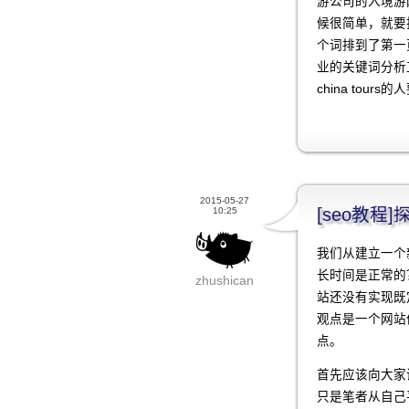
游公司的入境游
候很简单，就要排
个词排到了第一
业的关键词分析工
china tou
2015-05-27
[seo教
10:25
我们从建立一个
长时间是正常的
zhushican
站还没有实现既
观点是一个网站
点。
首先应该向大家
只是笔者从自己