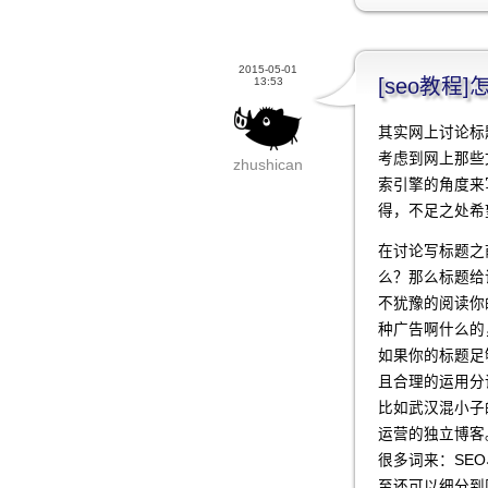
2015-05-01
[seo教
13:53
其实网上讨论标
考虑到网上那些
zhushican
索引擎的角度来
得，不足之处希
在讨论写标题之
么？那么标题给
不犹豫的阅读你
种广告啊什么的
如果你的标题足
且合理的运用分
比如武汉混小子的
运营的独立博客
很多词来：SE
至还可以细分到