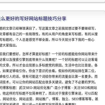
程]怎么更好的写好网站标题技巧分享
题的文章已经琳琅满目了，写这篇文章之前我就想过要不要继续写，
文章都有自己的一些局限性，有的从用户的角度来写标题，有的从搜
写标题的，个人总是感觉不够全面，所以今天就分享下我的一些心
望大家指出。
前我们要想好，怎样才算是好标题？一个好的标题能给你网站带来什
访客以及搜索引擎到底带来什么效果呢？一个好的标题可以让访客毫
的文章，所以才会出现那么多标题党的原因。生活中也比比皆是，各
，如果足够吸引你，你会下意识的去看。假如你的网站排在第二位，
够吸引人的话，很有可能这个词给你带来的流量会比第一名要多。而
词技术，可以让你的网站匹配出很多关键词，避免了不必要的罗列。
博客标题：武汉SEO-网站优化推广-混小子博客 - 关注SEO和网站
。他这样的写标题不仅简单明了，而且对于搜索引擎来说，可以匹配
O、网站优化、网站运营、网站推广、博客、独立、SEO博客等等，甚
区域加关键词，所以说一个标题写好显得多么重要啊！