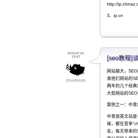
http://ip.chinaz
3、ip.cn
2015-07-01
[seo教程
13:47
网站越大，SE
准他们网站的S
zhushican
两年的几个经典
大型网站的SE
案例之一：中青
中青旅英文站是
候，都在竞争“chi
名，每天带来的